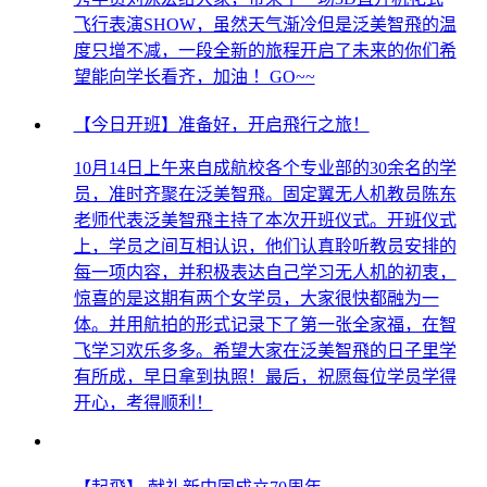
飞行表演SHOW，虽然天气渐冷但是泛美智飛的温
度只增不减，一段全新的旅程开启了未来的你们希
望能向学长看齐，加油 ！GO~~
【今日开班】准备好，开启飛行之旅！
10月14日上午来自成航校各个专业部的30余名的学
员，准时齐聚在泛美智飛。固定翼无人机教员陈东
老师代表泛美智飛主持了本次开班仪式。开班仪式
上，学员之间互相认识，他们认真聆听教员安排的
每一项内容，并积极表达自己学习无人机的初衷，
惊喜的是这期有两个女学员，大家很快都融为一
体。并用航拍的形式记录下了第一张全家福，在智
飞学习欢乐多多。希望大家在泛美智飛的日子里学
有所成，早日拿到执照！最后，祝愿每位学员学得
开心，考得顺利！