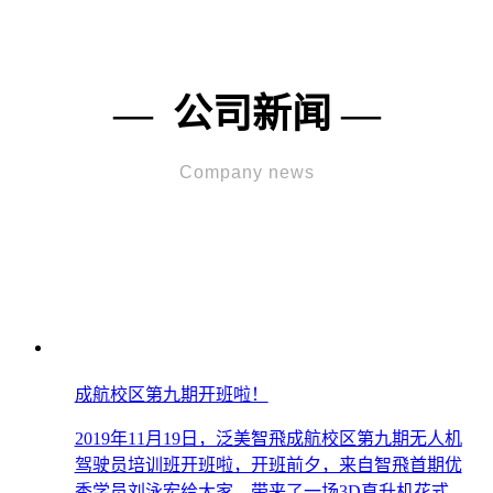
— 公司新闻 —
Company news
成航校区第九期开班啦！
2019年11月19日，泛美智飛成航校区第九期无人机
驾驶员培训班开班啦，开班前夕，来自智飛首期优
秀学员刘泳宏给大家，带来了一场3D直升机花式