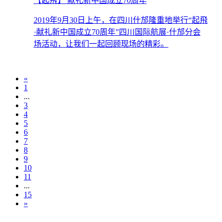
【起飛】 献礼新中国成立70周年
2019年9月30日上午，在四川什邡隆重地举行“起飛
·献礼新中国成立70周年”四川国际航展·什邡分会
场活动，让我们一起回顾现场的精彩。
«
1
...
3
4
5
6
7
8
9
10
11
...
15
»